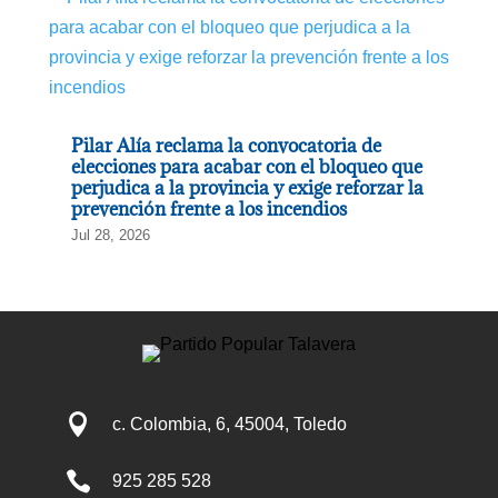
Pilar Alía reclama la convocatoria de
elecciones para acabar con el bloqueo que
perjudica a la provincia y exige reforzar la
prevención frente a los incendios
Jul 28, 2026

c. Colombia, 6, 45004, Toledo

925 285 528