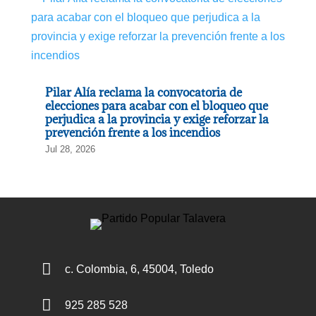
Pilar Alía reclama la convocatoria de
elecciones para acabar con el bloqueo que
perjudica a la provincia y exige reforzar la
prevención frente a los incendios
Jul 28, 2026

c. Colombia, 6, 45004, Toledo

925 285 528