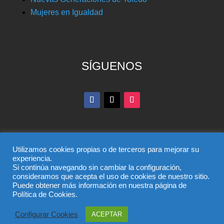
Mujeres en Igualdad
SÍGUENOS
Utilizamos cookies propias o de terceros para mejorar su
experiencia.
Si continúa navegando sin cambiar la configuración,
© Partido Popular de Toledo – C/ Colombia, 6, 45004,
consideramos que acepta el uso de cookies de nuestro sitio.
Puede obtener más información en nuestra página de
Toledo, Teléfono 925 285 528
Política de Cookies.
El uso de este sitio implica la aceptación del
aviso legal
,
la
política de privacidad
y la
política de cookies
del
Configurar Cookies
ACEPTAR