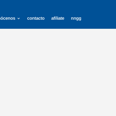
nócenos
contacto
afíliate
nngg