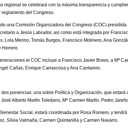
o regional se celebrará con la máxima transparencia y cumpli
el reglamento del Congreso.
ado una Comisión Organizadora del Congreso (COC) presidida
retario a Jesús Labrador, así como está integrada por Franci
res, Lola Merino, Tomás Burgos, Francisco Molinero, Ana Gonzál
 Herrero.
eraciones el COC incluye a Francisco Javier Bravo, a Mª Carm
ngel Cañas, Enrique Carrascosa y Ana Cantarero.
 dos ponencias: una sobre Política y Organización, que estará
, José Alberto Martín Toledano, Mª Carmen Martín, Pedro Jare
ienestar Social, estará coordinada por Rosa Romero, y tendrá
rez, Silvia Valmaña, Carmen Quintanilla y Carmen Navarro.