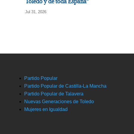
Toledo y de toda España”
Jul 31, 2026
Partido Popular
Partido Popular de Castilla-La Mancha
Partido Popular de Talavera
Nuevas Generaciones de Toledo
Mujeres en Igualdad