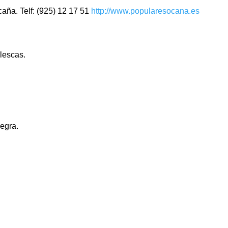
aña. Telf: (925) 12 17 51
http://www.popularesocana.es
llescas.
egra.