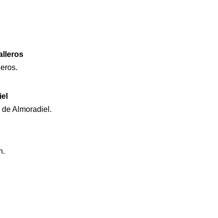
alleros
leros.
iel
 de Almoradiel.
n.