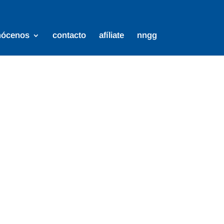
nócenos
contacto
afíliate
nngg