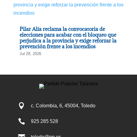
Pilar Alía reclama la convocatoria de
elecciones para acabar con el bloqueo que
perjudica a la provincia y exige reforzar la
prevención frente a los incendios
Jul 28, 2026

c. Colombia, 6, 45004, Toledo

925 285 528

toledo@pp.es