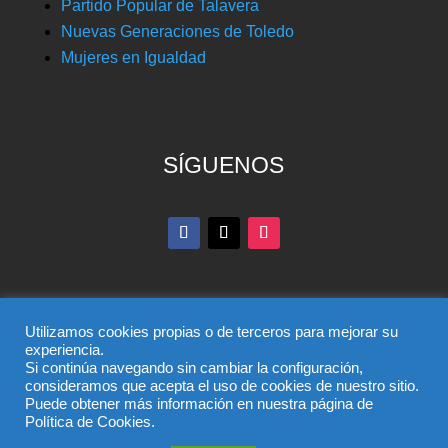
Partido Popular de Talavera
Nuevas Generaciones de Toledo
Mujeres en Igualdad
SÍGUENOS
Utilizamos cookies propias o de terceros para mejorar su
experiencia.
Si continúa navegando sin cambiar la configuración,
© Partido Popular de Toledo – C/ Colombia, 6, 45004,
consideramos que acepta el uso de cookies de nuestro sitio.
Puede obtener más información en nuestra página de
Toledo, Teléfono 925 285 528
Política de Cookies.
El uso de este sitio implica la aceptación del
aviso legal
,