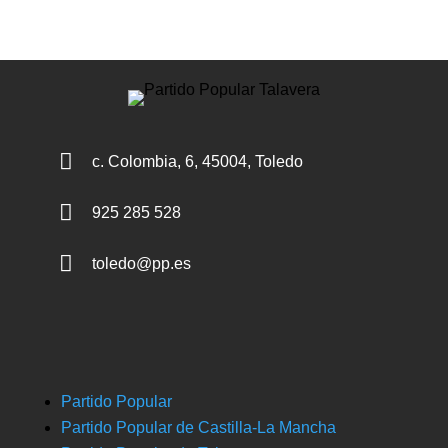

c. Colombia, 6, 45004, Toledo

925 285 528

toledo@pp.es
Partido Popular
Partido Popular de Castilla-La Mancha