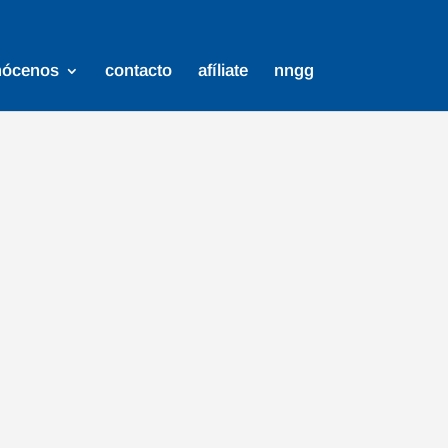
nócenos
contacto
afíliate
nngg