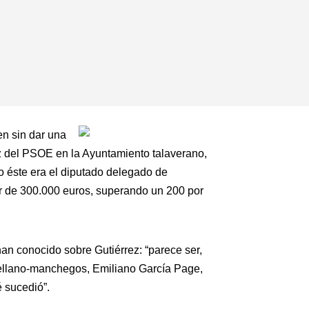
en sin dar una
oz del PSOE en la Ayuntamiento talaverano,
do éste era el diputado delegado de
or de 300.000 euros, superando un 200 por
han conocido sobre Gutiérrez: “parece ser,
astellano-manchegos, Emiliano García Page,
é sucedió”.