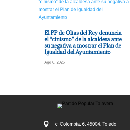
El PP de Olías del Rey denuncia
el “cinismo” de la alcaldesa ante
su negativa a mostrar el Plan de
Igualdad del Ayuntamiento
Ago 6, 2026

c. Colombia, 6, 45004, Toledo