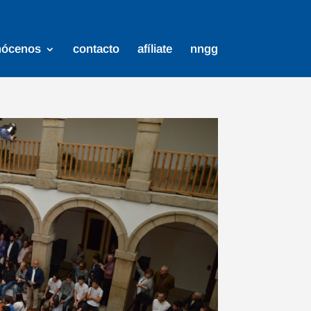
nócenos
contacto
afíliate
nngg