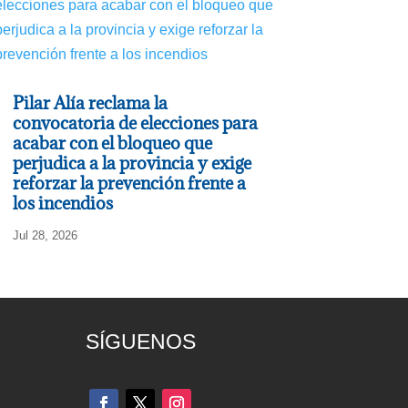
Pilar Alía reclama la
convocatoria de elecciones para
acabar con el bloqueo que
perjudica a la provincia y exige
reforzar la prevención frente a
los incendios
Jul 28, 2026
SÍGUENOS