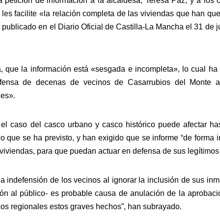
a petición de información a la alcaldesa, Teresa Paz, y a los
les facilite «la relación completa de las viviendas que han qu
lo publicado en el Diario Oficial de Castilla-La Mancha el 31 de 
a, que la información está «sesgada e incompleta», lo cual ha 
fensa de decenas de vecinos de Casarrubios del Monte afe
les».
el caso del casco urbano y casco histórico puede afectar hast
 que se ha previsto, y han exigido que se informe “de forma i
viviendas, para que puedan actuar en defensa de sus legítimos
a indefensión de los vecinos al ignorar la inclusión de sus in
ón al público- es probable causa de anulación de la aprobaci
cos regionales estos graves hechos”, han subrayado.