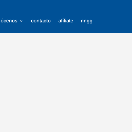
nócenos
contacto
afíliate
nngg