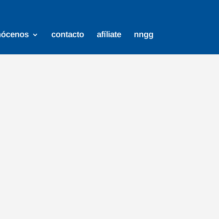
nócenos
contacto
afíliate
nngg