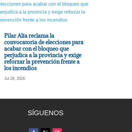
Pilar Alía reclama la
convocatoria de elecciones para
acabar con el bloqueo que
perjudica a la provincia y exige
reforzar la prevención frente a
los incendios
Jul 28, 2026
SÍGUENOS