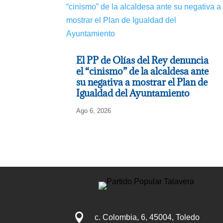
El PP de Olías del Rey denuncia
el “cinismo” de la alcaldesa ante
su negativa a mostrar el Plan de
Igualdad del Ayuntamiento
Ago 6, 2026

c. Colombia, 6, 45004, Toledo