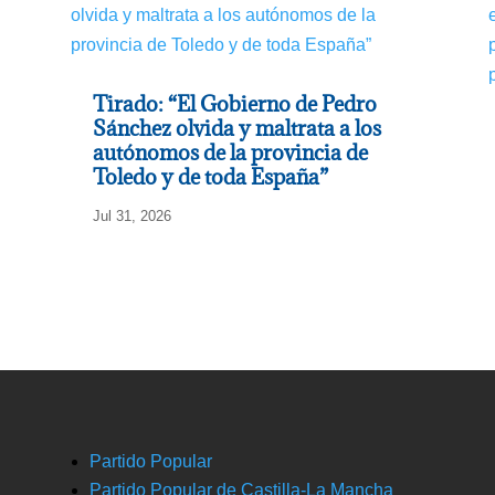
Tirado: “El Gobierno de Pedro
Sánchez olvida y maltrata a los
autónomos de la provincia de
Toledo y de toda España”
Jul 31, 2026
Partido Popular
Partido Popular de Castilla-La Mancha