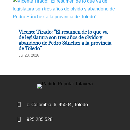
Vicente Tirado: “El resumen de lo que va
de legislatura son tres años de olvido y
abandono de Pedro Sánchez a la provincia
de Toledo”
Jul 23, 2026

c. Colombia, 6, 45004, Toledo

925 285 528