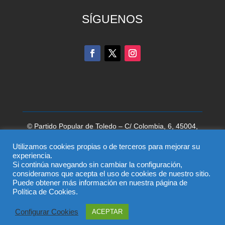
SÍGUENOS
© Partido Popular de Toledo – C/ Colombia, 6, 45004,
Toledo, Teléfono 925 285 528
Utilizamos cookies propias o de terceros para mejorar su
El uso de este sitio implica la aceptación del
aviso legal
,
experiencia.
Si continúa navegando sin cambiar la configuración,
la
política de privacidad
y la
política de cookies
del
consideramos que acepta el uso de cookies de nuestro sitio.
Partido Popular
Puede obtener más información en nuestra página de
Política de Cookies.
Configurar Cookies
ACEPTAR