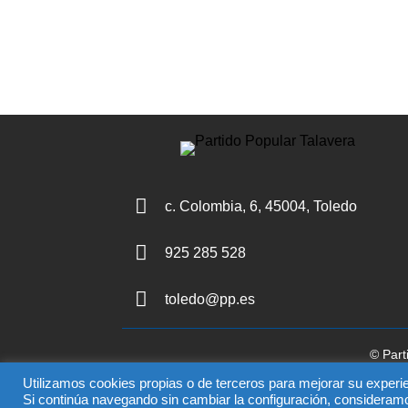

c. Colombia, 6, 45004, Toledo

925 285 528

toledo@pp.es
© Part
El uso de este sitio impli
Utilizamos cookies propias o de terceros para mejorar su experie
Si continúa navegando sin cambiar la configuración, consideram