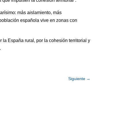
que impulsen la cohesión territorial”.
larísimo: más aislamiento, más
 población española vive en zonas con
a España rural, por la cohesión territorial y
.
Siguiente
→