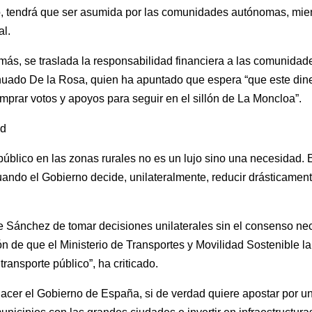
no, tendrá que ser asumida por las comunidades autónomas, mien
al.
demás, se traslada la responsabilidad financiera a las comunida
tinuado De la Rosa, quien ha apuntado que espera “que este din
prar votos y apoyos para seguir en el sillón de La Moncloa”.
ad
público en las zonas rurales no es un lujo sino una necesidad.
uando el Gobierno decide, unilateralmente, reducir drásticamen
de Sánchez de tomar decisiones unilaterales sin el consenso n
ón de que el Ministerio de Transportes y Movilidad Sostenible 
ransporte público”, ha criticado.
hacer el Gobierno de España, si de verdad quiere apostar por u