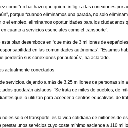
ez como “un hachazo que quiere infligir a las conexiones por a
ún”, porque “cuando eliminamos una parada, no solo eliminamos
ón o el empleo, eliminamos oportunidades para los ciudadanos 
en cuanto a servicios esenciales como el transporte”.
e este plan desemboca en “que más de 3 millones de españole
responsabilidad en las comunidades autónomas”. “Estamos habl
e perderán sus conexiones por autobús”, ha aclarado.
ios actualmente conectados
 servicios, dejando a más de 3,25 millones de personas sin a
tados quedarán aislados. “Se trata de miles de pueblos, de m
udiantes que lo utilizan para acceder a centros educativos, de 
 no es solo el transporte, es la vida cotidiana de millones de e
e prestar unos servicios cuyo coste mínimo asciende a 110 mil