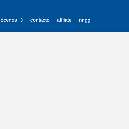
nócenos
contacto
afíliate
nngg