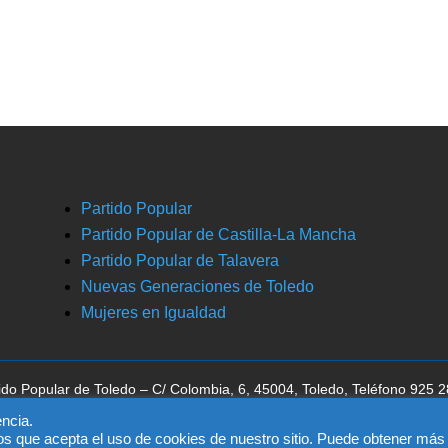
Partido Popular
Partido Popular de Castilla-La Mancha
Partido Popular de Talavera
Nuevas Generaciones de Toledo
Mujeres en Igualdad
ido Popular de Toledo – C/ Colombia, 6, 45004, Toledo, Teléfono 925 
ca la aceptación del
aviso legal
, la
política de privacidad
y la
política de 
ncia.
os que acepta el uso de cookies de nuestro sitio. Puede obtener más