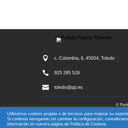

c. Colombia, 6, 45004, Toledo

925 285 528

toledo@pp.es
© Part
El uso de este sitio impli
Utilizamos cookies propias o de terceros para mejorar su experie
Si continúa navegando sin cambiar la configuración, consideram
información en nuestra página de Política de Cookies.