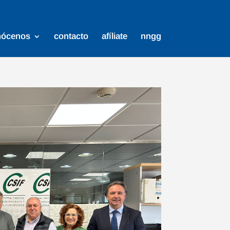
nócenos
contacto
afíliate
nngg