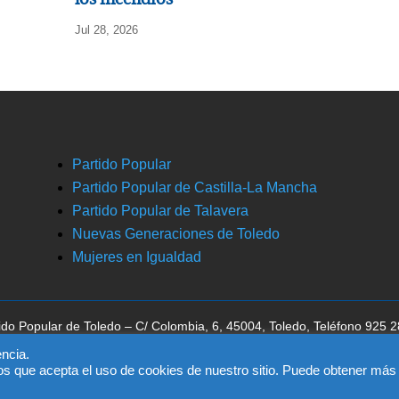
Jul 28, 2026
Partido Popular
Partido Popular de Castilla-La Mancha
Partido Popular de Talavera
Nuevas Generaciones de Toledo
Mujeres en Igualdad
ido Popular de Toledo – C/ Colombia, 6, 45004, Toledo, Teléfono 925 
ca la aceptación del
aviso legal
, la
política de privacidad
y la
política de 
ncia.
os que acepta el uso de cookies de nuestro sitio. Puede obtener más