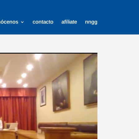
nócenos
contacto
afíliate
nngg