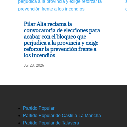
Pilar Alía reclama la
convocatoria de elecciones para
acabar con el bloqueo que
perjudica a la provincia y exige
reforzar la prevención frente a
los incendios
Jul 28, 2026
Partido Popular
Partido Popular de Castilla-La Mancha
Partido Popular de Talavera