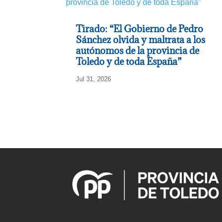
Tirado: “El Gobierno de Pedro
Sánchez olvida y maltrata a los
autónomos de la provincia de
Toledo y de toda España”
Jul 31, 2026