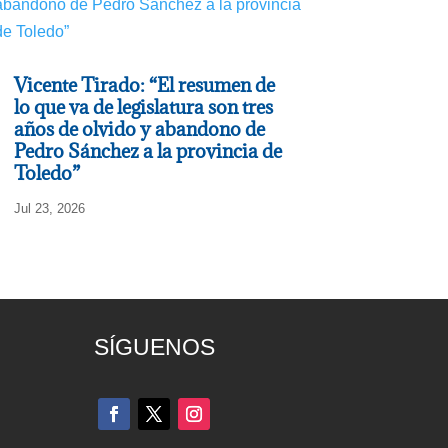
Vicente Tirado: “El resumen de
lo que va de legislatura son tres
años de olvido y abandono de
Pedro Sánchez a la provincia de
Toledo”
Jul 23, 2026
SÍGUENOS