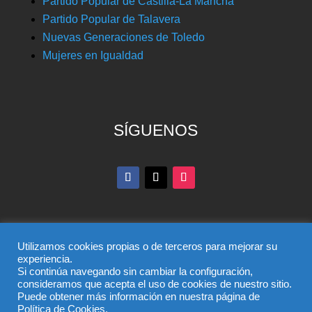
Partido Popular de Castilla-La Mancha
Partido Popular de Talavera
Nuevas Generaciones de Toledo
Mujeres en Igualdad
SÍGUENOS
Utilizamos cookies propias o de terceros para mejorar su
experiencia.
Si continúa navegando sin cambiar la configuración,
© Partido Popular de Toledo – C/ Colombia, 6, 45004,
consideramos que acepta el uso de cookies de nuestro sitio.
Puede obtener más información en nuestra página de
Toledo, Teléfono 925 285 528
Política de Cookies.