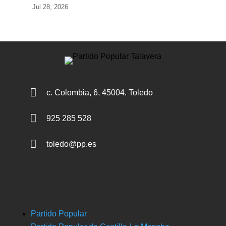
Jul 28, 2026

c. Colombia, 6, 45004, Toledo

925 285 528

toledo@pp.es
Partido Popular