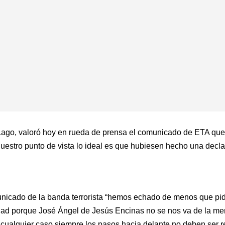
Lago, valoró hoy en rueda de prensa el comunicado de ETA que 
estro punto de vista lo ideal es que hubiesen hecho una declara
unicado de la banda terrorista “hemos echado de menos que pi
dad porque José Ángel de Jesús Encinas no se nos va de la me
 cualquier caso siempre los pasos hacia delante no deben ser 