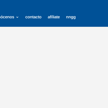
nócenos
contacto
afíliate
nngg