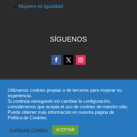
Mujeres en Igualdad
SÍGUENOS
Utilizamos cookies propias o de terceros para mejorar su
experiencia.
Si continúa navegando sin cambiar la configuración,
© Partido Popular de Toledo – C/ Colombia, 6, 45004,
consideramos que acepta el uso de cookies de nuestro sitio.
Puede obtener más información en nuestra página de
Toledo, Teléfono 925 285 528
Política de Cookies.
El uso de este sitio implica la aceptación del
aviso legal
,
la
política de privacidad
y la
política de cookies
del
Configurar Cookies
ACEPTAR