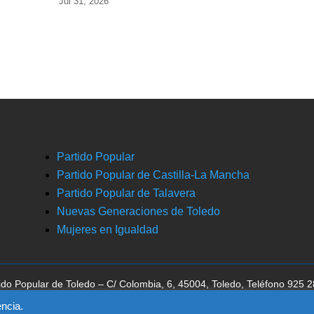
Jul 31, 2026
Partido Popular
Partido Popular de Castilla-La Mancha
Partido Popular de Talavera
Nuevas Generaciones de Toledo
Mujeres en Igualdad
ido Popular de Toledo – C/ Colombia, 6, 45004, Toledo, Teléfono 925 
ca la aceptación del
aviso legal
, la
política de privacidad
y la
política de 
ncia.