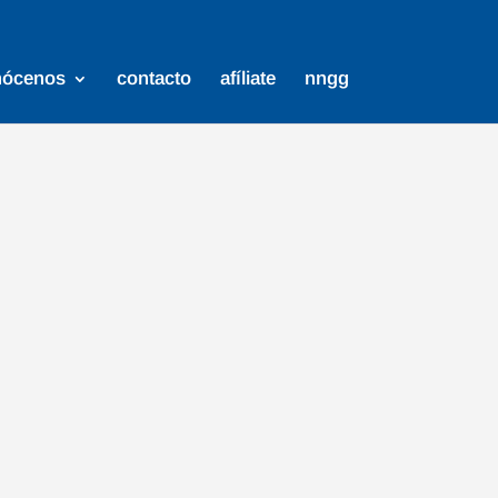
nócenos
contacto
afíliate
nngg