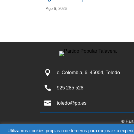
Ago 6, 2026

c. Colombia, 6, 45004, Toledo

925 285 528

toledo@pp.es
© Part
El uso de este sitio impli
Utilizamos cookies propias o de terceros para mejorar su experie