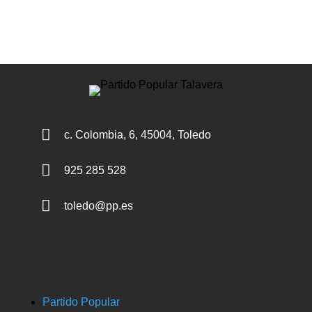

c. Colombia, 6, 45004, Toledo

925 285 528

toledo@pp.es
Partido Popular