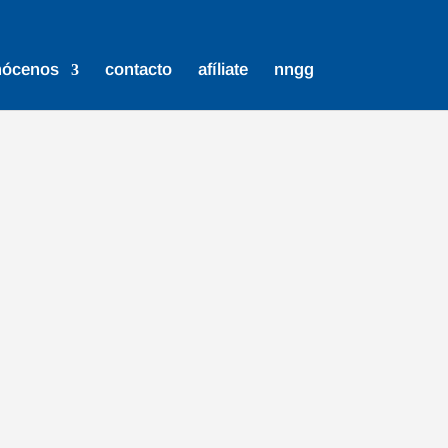
nócenos
contacto
afíliate
nngg