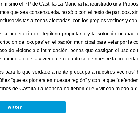
er mismo el PP de Castilla-La Mancha ha registrado una Propos
mos que sea consensuada, no sólo con el resto de partidos, sin
cluso visitas a zonas afectadas, con los propios vecinos y con 
a protección del legítimo propietario y la solución ocupacion
cripción de ‘okupas’ en el padrón municipal para velar por la 
so de violencia o intimidación, penas que castigan el uso de
ter inmediato de la vivienda en cuanto se demuestre la propieda
ones para lo que verdaderamente preocupa a nuestros vecinos” 
 Núñez “que es pionera en nuestra región” y con la que “defende
ecinos de Castilla-La Mancha no tienen que vivir con miedo a 
Twitter