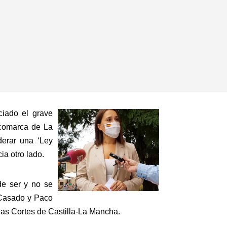
ciado el grave
 comarca de La
derar una ‘Ley
ia otro lado.
de ser y no se
 Casado y Paco
 las Cortes de Castilla-La Mancha.