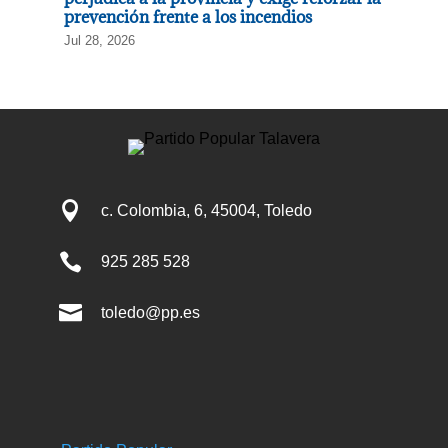
prevención frente a los incendios
Jul 28, 2026

c. Colombia, 6, 45004, Toledo

925 285 528

toledo@pp.es