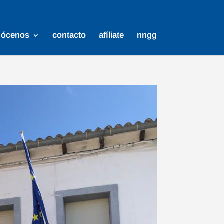
nócenos
contacto
afíliate
nngg