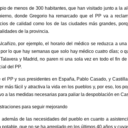
pio de menos de 300 habitantes, que han visitado junto a la a
bierno, donde Gregorio ha remarcado que el PP va a recla
icios de calidad como los de las ciudades más grandes, porq
alidades de la provincia.
cañizo, por ejemplo, el horario del médico se reduzca a una ú
 por lo que hay semanas que solo hay médico cuatro días; o qu
Talavera y Madrid, no paren ni una sola vez en todo el fin d
cial del PP.
e el PP y sus presidentes en España, Pablo Casado, y Castil
más fácil y atractiva la vida en los pueblos y, por eso, los po
vo a las medidas necesarias para paliar la despoblación en Cas
istraciones para seguir mejorando
 además de las necesidades del pueblo en cuanto a asistencia 
 potable, que no se ha arreglado en los últimos 40 años y cuyas