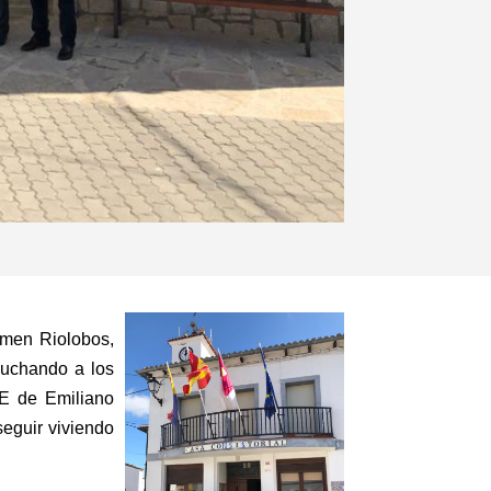
armen Riolobos,
cuchando a los
OE de Emiliano
eguir viviendo