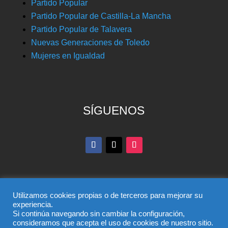
Partido Popular
Partido Popular de Castilla-La Mancha
Partido Popular de Talavera
Nuevas Generaciones de Toledo
Mujeres en Igualdad
SÍGUENOS
Utilizamos cookies propias o de terceros para mejorar su
experiencia.
Si continúa navegando sin cambiar la configuración,
© Partido Popular de Toledo – C/ Colombia, 6, 45004,
consideramos que acepta el uso de cookies de nuestro sitio.