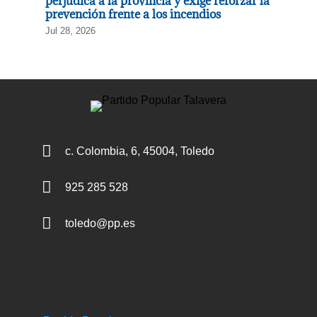
perjudica a la provincia y exige reforzar la
prevención frente a los incendios
Jul 28, 2026

c. Colombia, 6, 45004, Toledo

925 285 528

toledo@pp.es