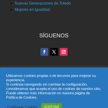
Nuevas Generaciones de Toledo
Mujeres en Igualdad
SÍGUENOS
Utilizamos cookies propias o de terceros para mejorar su
experiencia.
Si continúa navegando sin cambiar la configuración,
© Partido Popular de Toledo – C/ Colombia, 6, 45004,
consideramos que acepta el uso de cookies de nuestro sitio.
Puede obtener más información en nuestra página de
Toledo, Teléfono 925 285 528
Política de Cookies.
El uso de este sitio implica la aceptación del
aviso legal
,
la
política de privacidad
y la
política de cookies
del
Configurar Cookies
ACEPTAR