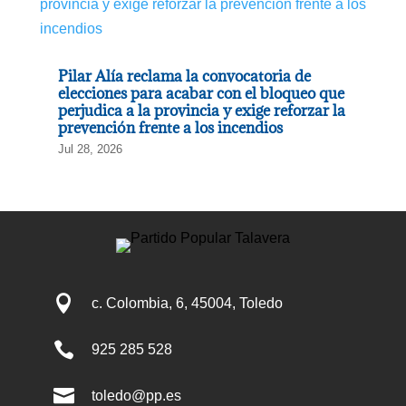
Pilar Alía reclama la convocatoria de
elecciones para acabar con el bloqueo que
perjudica a la provincia y exige reforzar la
prevención frente a los incendios
Jul 28, 2026

c. Colombia, 6, 45004, Toledo

925 285 528

toledo@pp.es