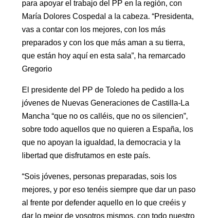
para apoyar el trabajo del PP en la región, con
jóvenes
María Dolores Cospedal a la cabeza. “Presidenta,
de
vas a contar con los mejores, con los más
Nuevas
preparados y con los que más aman a su tierra,
Generaciones
que están hoy aquí en esta sala”, ha remarcado
de
Gregorio
Castilla-
El presidente del PP de Toledo ha pedido a los
La
jóvenes de Nuevas Generaciones de Castilla-La
Mancha,
Mancha “que no os calléis, que no os silencien”,
de
sobre todo aquellos que no quieren a España, los
los
que no apoyan la igualdad, la democracia y la
que
libertad que disfrutamos en este país.
ha
destacado
“Sois jóvenes, personas preparadas, sois los
que
mejores, y por eso tenéis siempre que dar un paso
al frente por defender aquello en lo que creéis y
son
dar lo mejor de vosotros mismos, con todo nuestro
los