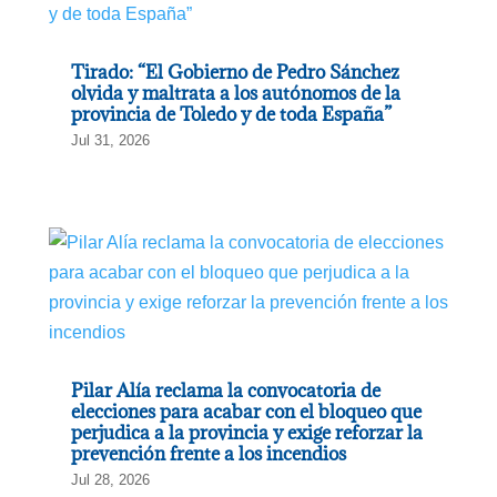
manifestado
Gregorio
Tirado: “El Gobierno de Pedro Sánchez
durante
olvida y maltrata a los autónomos de la
provincia de Toledo y de toda España”
su
Jul 31, 2026
intervención
en
el
X
Congreso
de
Nuevas
Generaciones
Pilar Alía reclama la convocatoria de
de
elecciones para acabar con el bloqueo que
perjudica a la provincia y exige reforzar la
Castilla-
prevención frente a los incendios
La
Jul 28, 2026
Mancha,