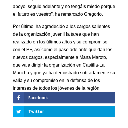
apoyo, seguid adelante y no tengáis miedo porque
mejores
el futuro es vuestro”, ha remarcado Gregorio.
y
a
Por último, ha agradecido a los cargos salientes
los
de la organización juvenil la tarea que han
que
realizado en los últimos años y su compromiso
ha
con el PP, así como el paso adelante que dan los
agradecido
nuevos cargos, especialmente a Marta Maroto,
la
que va a dirigir la organización en Castilla-La
ilusión
Mancha y que ya ha demostrado sobradamente su
y
valía y su compromiso en la defensa de los
sus
intereses de todos los jóvenes de la región.
ganas
Facebook
de
Twitter
trabajar
por
su