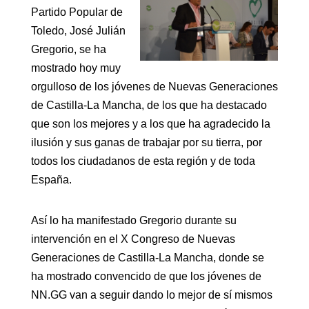
Partido Popular de
del
Toledo, José Julián
Partido
Gregorio, se ha
Popular
mostrado hoy muy
de
orgulloso de los jóvenes de Nuevas Generaciones
Toledo,
de Castilla-La Mancha, de los que ha destacado
José
que son los mejores y a los que ha agradecido la
Julián
ilusión y sus ganas de trabajar por su tierra, por
Gregorio,
todos los ciudadanos de esta región y de toda
se
España.
ha
mostrado
Así lo ha manifestado Gregorio durante su
hoy
intervención en el X Congreso de Nuevas
muy
Generaciones de Castilla-La Mancha, donde se
orgulloso
ha mostrado convencido de que los jóvenes de
de
NN.GG van a seguir dando lo mejor de sí mismos
los