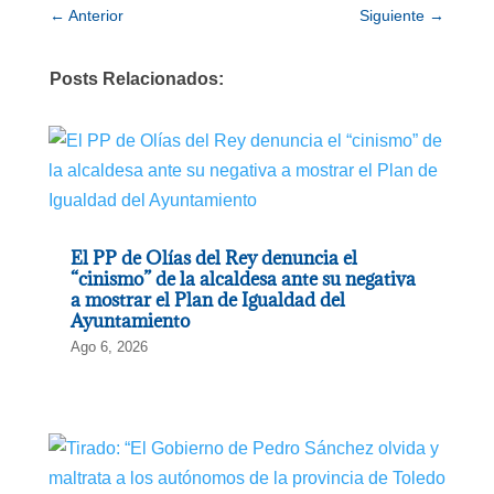
←
Anterior
Siguiente
→
tierra,
por
Posts Relacionados:
todos
los
ciudadanos
de
esta
región
El PP de Olías del Rey denuncia el
y
“cinismo” de la alcaldesa ante su negativa
a mostrar el Plan de Igualdad del
de
Ayuntamiento
toda
Ago 6, 2026
España.
Así
lo
ha