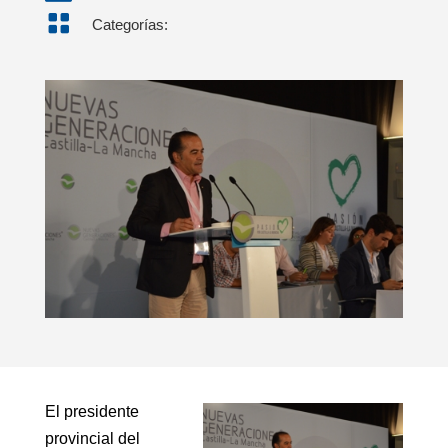

Categorías:
El
El presidente
presidente
provincial del
provincial