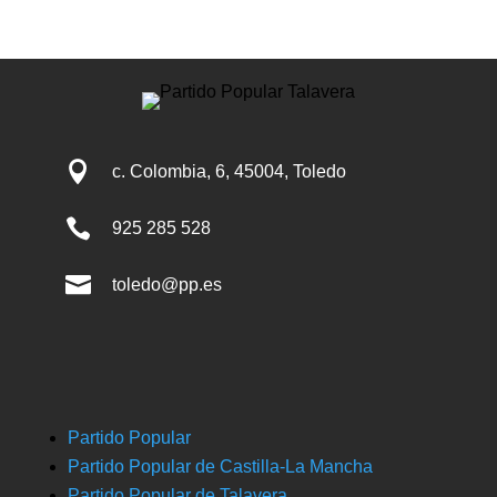
donde
se
ha
mostrado
convencido

c. Colombia, 6, 45004, Toledo
de
que

925 285 528
los
jóvenes

toledo@pp.es
de
NN.GG
van
a
seguir
dando
lo
Partido Popular
mejor
Partido Popular de Castilla-La Mancha
de
Partido Popular de Talavera