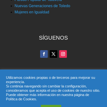
sí
Nuevas Generaciones de Toledo
Mujeres en Igualdad
mismos
para
apoyar
el
SÍGUENOS
trabajo
del
PP
en
la
región,
Utilizamos cookies propias o de terceros para mejorar su
con
experiencia.
María
Si continúa navegando sin cambiar la configuración,
© Partido Popular de Toledo – C/ Colombia, 6, 45004,
consideramos que acepta el uso de cookies de nuestro sitio.
Dolores
Puede obtener más información en nuestra página de
Toledo, Teléfono 925 285 528
Política de Cookies.
Cospedal
El uso de este sitio implica la aceptación del
aviso legal
,
a