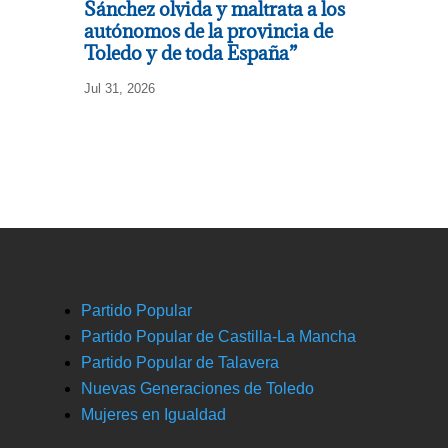
Sánchez olvida y maltrata a los
autónomos de la provincia de
Toledo y de toda España”
Jul 31, 2026
Partido Popular
Partido Popular de Castilla-La Mancha
Partido Popular de Talavera
Nuevas Generaciones de Toledo
Mujeres en Igualdad