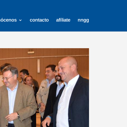
nócenos
contacto
afíliate
nngg