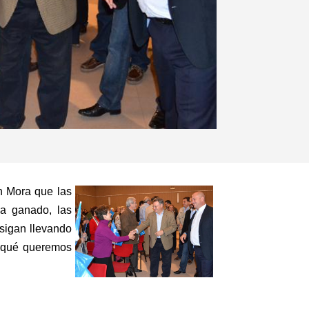
n Mora que las
da ganado, las
 sigan llevando
s qué queremos