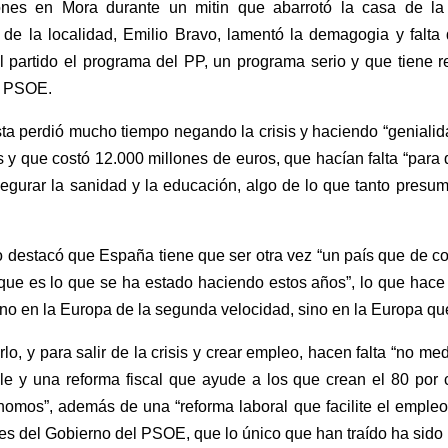
iones en Mora durante un mitin que abarrotó la casa de la 
 de la localidad, Emilio Bravo, lamentó la demagogia y falta
l partido el programa del PP, un programa serio y que tiene 
el PSOE.
sta perdió mucho tiempo negando la crisis y haciendo “geniali
s y que costó 12.000 millones de euros, que hacían falta “para 
egurar la sanidad y la educación, algo de lo que tanto presu
so destacó que España tiene que ser otra vez “un país que de 
 que es lo que se ha estado haciendo estos años”, lo que hace 
o en la Europa de la segunda velocidad, sino en la Europa que v
lo, y para salir de la crisis y crear empleo, hacen falta “no m
ble y una reforma fiscal que ayude a los que crean el 80 por 
os”, además de una “reforma laboral que facilite el empleo, 
nes del Gobierno del PSOE, que lo único que han traído ha sido l