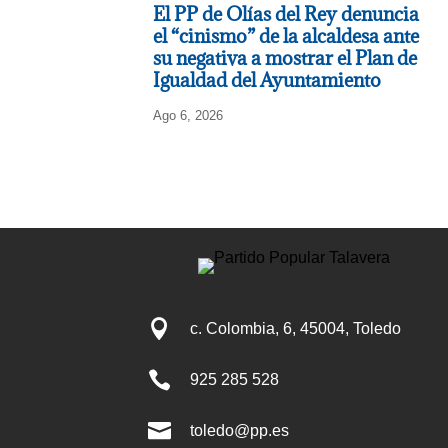
El PP de Olías del Rey denuncia
el “cinismo” de la alcaldesa ante
su negativa a mostrar el Plan de
Igualdad del Ayuntamiento
Ago 6, 2026

c. Colombia, 6, 45004, Toledo

925 285 528

toledo@pp.es