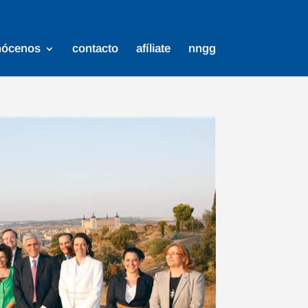
nócenos
contacto
afíliate
nngg