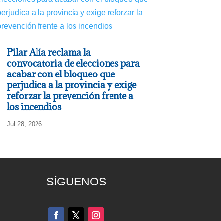
Pilar Alía reclama la
convocatoria de elecciones para
acabar con el bloqueo que
perjudica a la provincia y exige
reforzar la prevención frente a
los incendios
Jul 28, 2026
SÍGUENOS