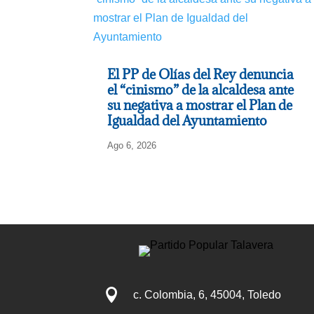
El PP de Olías del Rey denuncia
el “cinismo” de la alcaldesa ante
su negativa a mostrar el Plan de
Igualdad del Ayuntamiento
Ago 6, 2026

c. Colombia, 6, 45004, Toledo