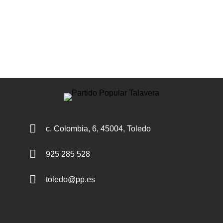

c. Colombia, 6, 45004, Toledo

925 285 528

toledo@pp.es