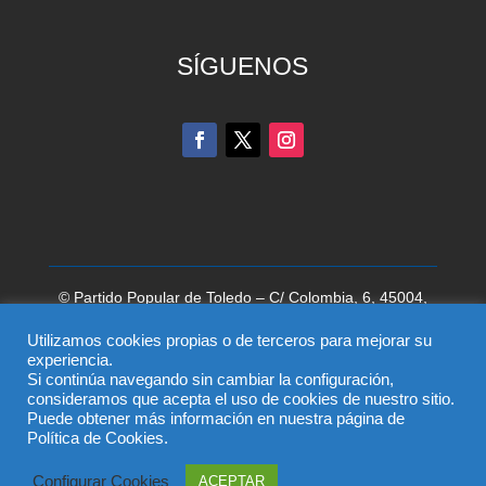
SÍGUENOS
© Partido Popular de Toledo – C/ Colombia, 6, 45004,
Toledo, Teléfono 925 285 528
Utilizamos cookies propias o de terceros para mejorar su
El uso de este sitio implica la aceptación del
aviso legal
,
experiencia.
Si continúa navegando sin cambiar la configuración,
la
política de privacidad
y la
política de cookies
del
consideramos que acepta el uso de cookies de nuestro sitio.
Partido Popular
Puede obtener más información en nuestra página de
Política de Cookies.
Configurar Cookies
ACEPTAR