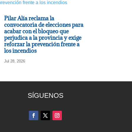
Pilar Alía reclama la
convocatoria de elecciones para
acabar con el bloqueo que
perjudica a la provincia y exige
reforzar la prevención frente a
los incendios
Jul 28, 2026
SÍGUENOS