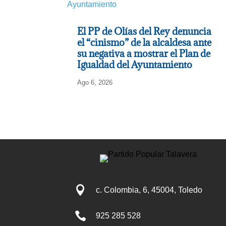
El PP de Olías del Rey denuncia
el “cinismo” de la alcaldesa ante
su negativa a mostrar el Plan de
Igualdad del Ayuntamiento
Ago 6, 2026

c. Colombia, 6, 45004, Toledo

925 285 528