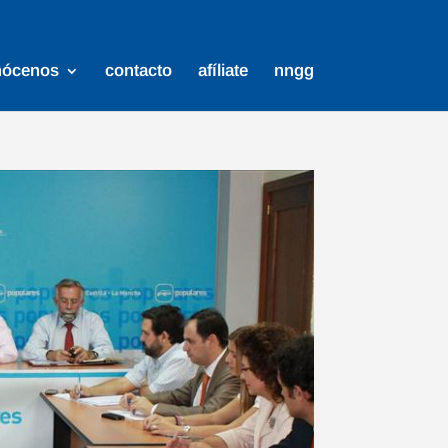
nócenos
contacto
afíliate
nngg