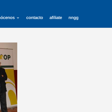
nócenos
contacto
afíliate
nngg