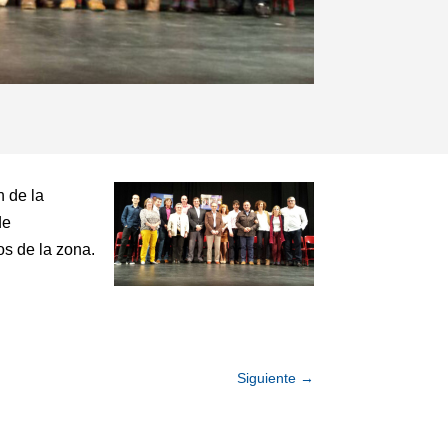
n de la
de
os de la zona.
Siguiente
→