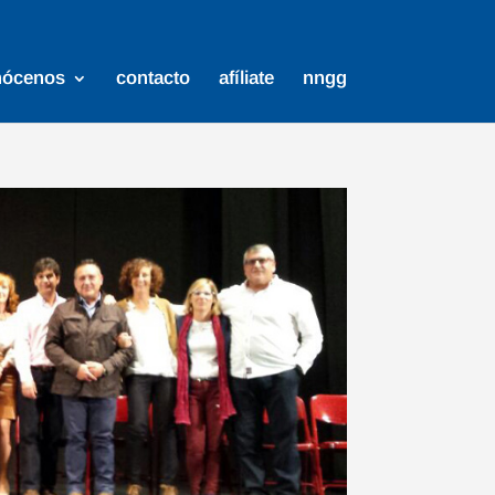
nócenos
contacto
afíliate
nngg