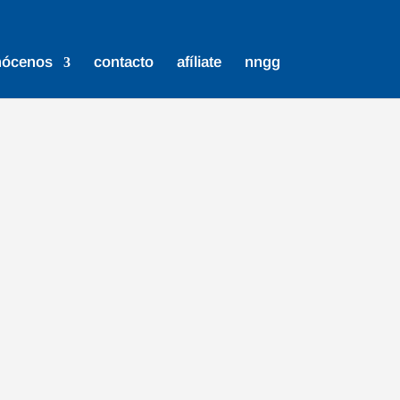
nócenos
contacto
afíliate
nngg