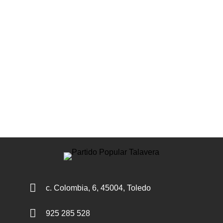

c. Colombia, 6, 45004, Toledo

925 285 528