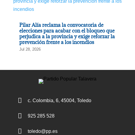
Pilar Alía reclama la convocatoria de
elecciones para acabar con el bloqueo que
perjudica a la provincia y exige reforzar la
prevención frente a los incendios
Jul 28, 2026

c. Colombia, 6, 45004, Toledo

925 285 528

toledo@pp.es