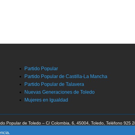
Partido Popular
Partido Popular de Castilla-La Mancha
Partido Popular de Talavera
Nuevas Generaciones de Toledo
Mujeres en Igualdad
ido Popular de Toledo – C/ Colombia, 6, 45004, Toledo, Teléfono 925 
ca la aceptación del
aviso legal
, la
política de privacidad
y la
política de 
ncia.