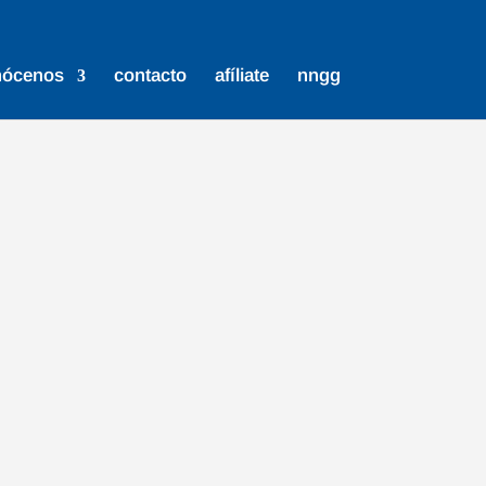
nócenos
contacto
afíliate
nngg