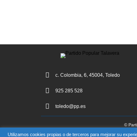

c. Colombia, 6, 45004, Toledo

925 285 528

toledo@pp.es
© Part
El uso de este sitio impli
Utilizamos cookies propias o de terceros para mejorar su experie