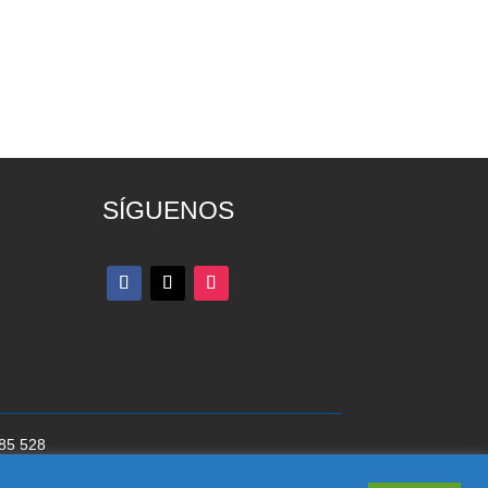
SÍGUENOS
285 528
cookies
del Partido Popular