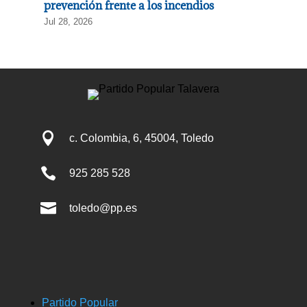
prevención frente a los incendios
Jul 28, 2026

c. Colombia, 6, 45004, Toledo

925 285 528

toledo@pp.es
Partido Popular