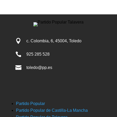

c. Colombia, 6, 45004, Toledo

925 285 528

toledo@pp.es
Partido Popular
Partido Popular de Castilla-La Mancha