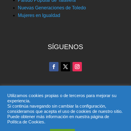
Partido Popular de Talavera
Nuevas Generaciones de Toledo
Mujeres en Igualdad
SÍGUENOS
Utilizamos cookies propias o de terceros para mejorar su
experiencia.
Si continúa navegando sin cambiar la configuración,
© Partido Popular de Toledo – C/ Colombia, 6, 45004,
consideramos que acepta el uso de cookies de nuestro sitio.
Puede obtener más información en nuestra página de
Toledo, Teléfono 925 285 528
Política de Cookies.
El uso de este sitio implica la aceptación del
aviso legal
,