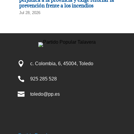
perjudica a la provincia y exige reforzar la
prevención frente a los incendios
Jul 28, 2026

c. Colombia, 6, 45004, Toledo

925 285 528

toledo@pp.es