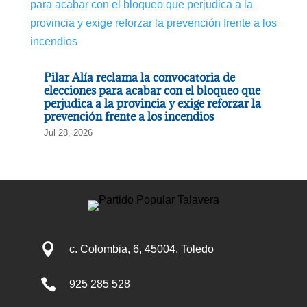
Pilar Alía reclama la convocatoria de
elecciones para acabar con el bloqueo que
perjudica a la provincia y exige reforzar la
prevención frente a los incendios
Jul 28, 2026

c. Colombia, 6, 45004, Toledo

925 285 528