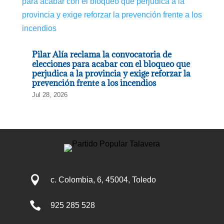
Pilar Alía reclama la convocatoria de
elecciones para acabar con el bloqueo que
perjudica a la provincia y exige reforzar la
prevención frente a los incendios
Jul 28, 2026

c. Colombia, 6, 45004, Toledo

925 285 528