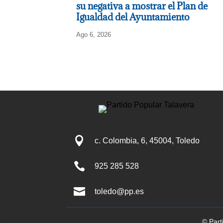
su negativa a mostrar el Plan de
Igualdad del Ayuntamiento
Ago 6, 2026

c. Colombia, 6, 45004, Toledo

925 285 528

toledo@pp.es
© Part