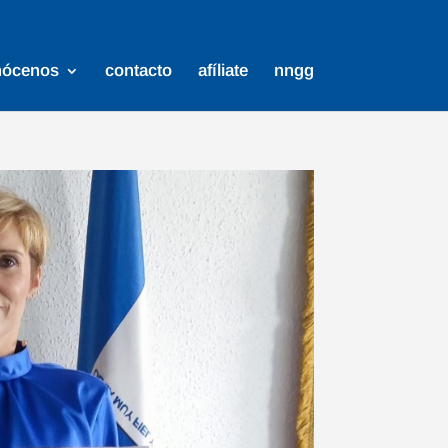
nócenos
contacto
afíliate
nngg