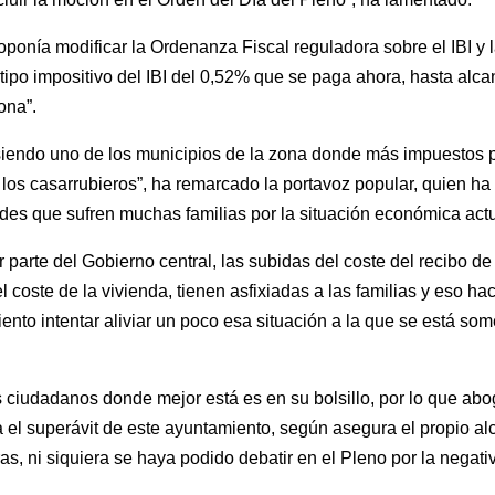
ponía modificar la Ordenanza Fiscal reguladora sobre el IBI y l
ipo impositivo del IBI del 0,52% que se paga ahora, hasta alcan
ona”.
iendo uno de los municipios de la zona donde más impuestos p
e los casarrubieros”, ha remarcado la portavoz popular, quien h
ades que sufren muchas familias por la situación económica actu
 parte del Gobierno central, las subidas del coste del recibo de 
l coste de la vivienda, tienen asfixiadas a las familias y eso ha
ento intentar aliviar un poco esa situación a la que se está som
s ciudadanos donde mejor está es en su bolsillo, por lo que ab
a el superávit de este ayuntamiento, según asegura el propio al
, ni siquiera se haya podido debatir en el Pleno por la negat