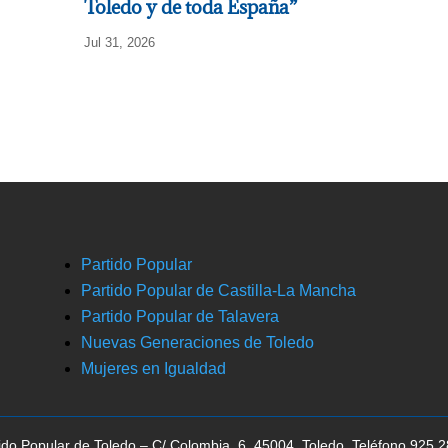
Toledo y de toda España”
Jul 31, 2026
Partido Popular
Partido Popular de Castilla-La Mancha
Partido Popular de Talavera
Nuevas Generaciones de Toledo
Mujeres en Igualdad
ido Popular de Toledo – C/ Colombia, 6, 45004, Toledo, Teléfono 925 