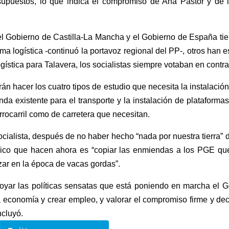
supuestos, lo que indica el compromiso de Ana Pastor y de 
el Gobierno de Castilla-La Mancha y el Gobierno de España ti
ma logística -continuó la portavoz regional del PP-, otros han
ogística para Talavera, los socialistas siempre votaban en contr
án hacer los cuatro tipos de estudio que necesita la instalación
da existente para el transporte y la instalación de plataformas 
errocarril como de carretera que necesitan.
 Socialista, después de no haber hecho “nada por nuestra tierra
nico que hacen ahora es “copiar las enmiendas a los PGE que
zar en la época de vacas gordas”.
apoyar las políticas sensatas que está poniendo en marcha el 
la economía y crear empleo, y valorar el compromiso firme y d
ncluyó.