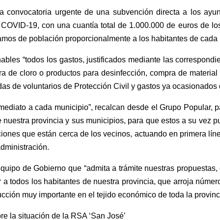
a convocatoria urgente de una subvención directa a los ayun
al COVID-19, con una cuantía total de 1.000.000 de euros de l
ramos de población proporcionalmente a los habitantes de cada 
les “todos los gastos, justificados mediante las correspondie
de cloro o productos para desinfección, compra de material s
as de voluntarios de Protección Civil y gastos ya ocasionados 
ediato a cada municipio”, recalcan desde el Grupo Popular, pa
 de nuestra provincia y sus municipios, para que estos a su ve
iones que están cerca de los vecinos, actuando en primera lín
dministración.
Equipo de Gobierno que “admita a trámite nuestras propuestas,
er a todos los habitantes de nuestra provincia, que arroja núme
cción muy importante en el tejido económico de toda la provinc
re la situación de la RSA ‘San José’