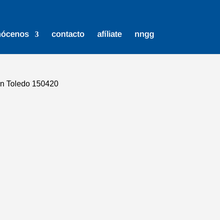
nócenos
contacto
afíliate
nngg