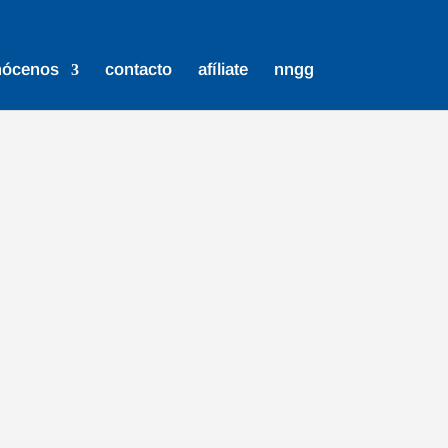
nócenos
contacto
afíliate
nngg