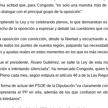
a actitud que, para Congosto, “es solo una muestra más de s
 dialogar con el principal grupo de la oposición”.
umpliendo la Ley y no celebrando plenos, lo que demuestran e
recho de la oposición a expresar y debatir las cuestiones que co
a oposición con convicción, desde la libertad y escuchando a
do todos los puntos de nuestra región, palpando las necesida
es y ayudas reales en estos momentos en los que es más neces
 el presidente, Álvaro Gutiérrez, se salte la Ley de esta 
ción e intentando silenciarla”, ha remarcado Congosto, quien
n Pleno cada mes, según estipula el artículo 46 a de la Ley Re
forma de actuar del PSOE de la Diputación “va claramente contra
presenta el PP en ella, además de los que confiaron en otra
os toledanos”.