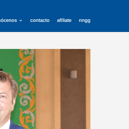
nócenos
contacto
afíliate
nngg