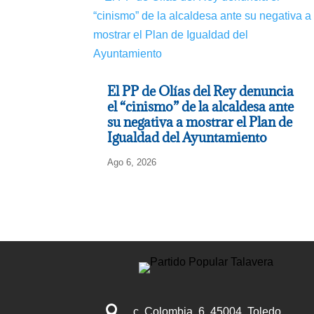
El PP de Olías del Rey denuncia
el “cinismo” de la alcaldesa ante
su negativa a mostrar el Plan de
Igualdad del Ayuntamiento
Ago 6, 2026

c. Colombia, 6, 45004, Toledo