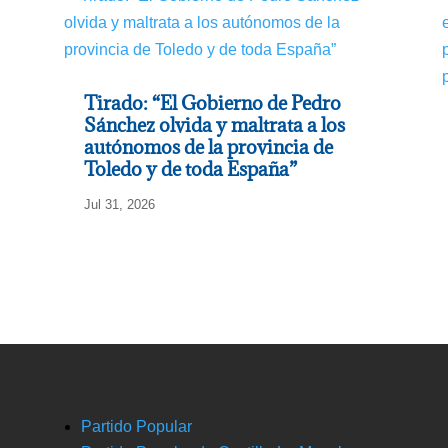
Tirado: “El Gobierno de Pedro
Sánchez olvida y maltrata a los
autónomos de la provincia de
Toledo y de toda España”
Jul 31, 2026
Partido Popular