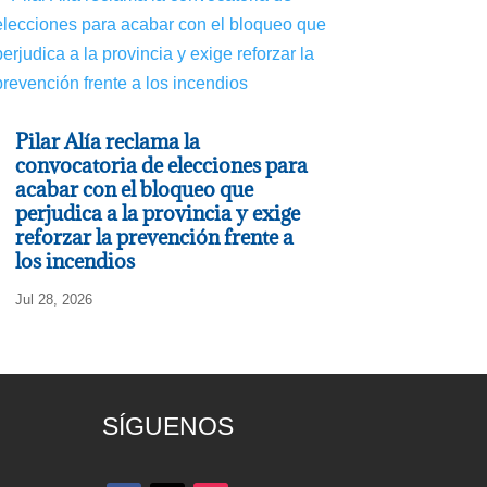
Pilar Alía reclama la
convocatoria de elecciones para
acabar con el bloqueo que
perjudica a la provincia y exige
reforzar la prevención frente a
los incendios
Jul 28, 2026
SÍGUENOS