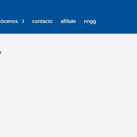
nócenos
contacto
afíliate
nngg