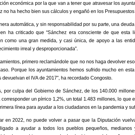
uación económica por la que van a tener que atravesar los ayunta
z no ha hecho bien sus cálculos y engañó en los Presupuestos
nera automática, y sin responsabilidad por su parte, una deuda
n ha criticado que “Sánchez era consciente de que esta liq
n como una gran medida, y casi única, de apoyo a las entid
ecimiento irreal y desproporcionada”.
ntamientos, primero reclamándole que no nos haga devolver eso
 caso. Porque los ayuntamientos hemos sufrido mucho en es
devuelvan el IVA de 2017”, ha recordado Congosto.
, por culpa del Gobierno de Sánchez, de los 140.000 millone
 corresponder un pírrico 1,2%, un total 1.483 millones, lo que 
primera línea para ayudar a los ciudadanos en la pandemia y su
ar en 2022, no puede volver a pasar que la Diputación vuelva
obligado a ayudar a todos los pueblos pequeños, medianos 